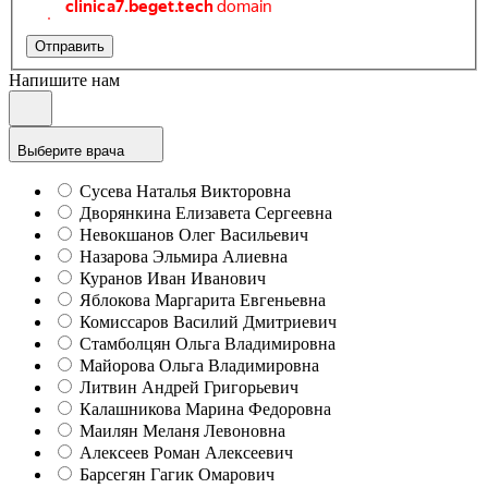
Отправить
Напишите нам
Выберите врача
Сусева Наталья Викторовна
Дворянкина Елизавета Сергеевна
Невокшанов Олег Васильевич
Назарова Эльмира Алиевна
Куранов Иван Иванович
Яблокова Маргарита Евгеньевна
Комиссаров Василий Дмитриевич
Стамболцян Ольга Владимировна
Майорова Ольга Владимировна
Литвин Андрей Григорьевич
Калашникова Марина Федоровна
Маилян Меланя Левоновна
Алексеев Роман Алексеевич
Барсегян Гагик Омарович