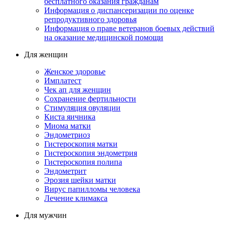
бесплатного оказания гражданам
Информация о диспансеризации по оценке
репродуктивного здоровья
Информация о праве ветеранов боевых действий
на оказание медицинской помощи
Для женщин
Женское здоровье
Имплатест
Чек ап для женщин
Сохранение фертильности
Стимуляция овуляции
Киста яичника
Миома матки
Эндометриоз
Гистероскопия матки
Гистероскопия эндометрия
Гистероскопия полипа
Эндометрит
Эрозия шейки матки
Вирус папилломы человека
Лечение климакса
Для мужчин