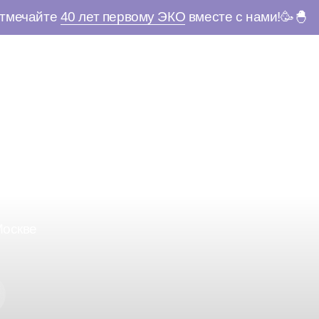
тмечайте
40 лет первому ЭКО
вместе с нами!🥳🐣
Москве