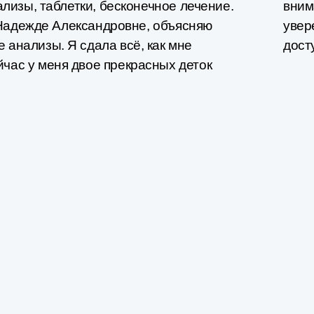
ализы​, таблетки, бесконечное лечение.
вним
к Надежде Александровне, объясняю
увер
 анализы. Я сдала всё, как мне
дост
йчас у меня двое прекрасных деток